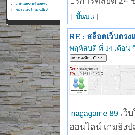
บริการตลอด 24 ช
ส.ทันตกรรมหัตถการ
ชมรมเอ็นโดดอนติกส์
[
ขึ้นบน
]
RE : สล็อตเว็บตรง
พฤหัสบดี ที่ 14 เดือน
โดย :
nagagame 89
IP :
110.164.140.XXX
nagagame 89
เว็
ออนไลน์ เกมยิงป