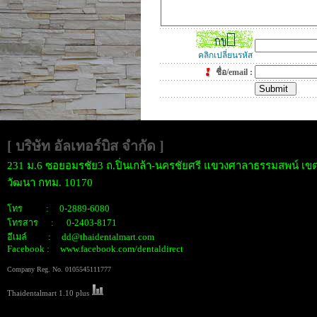
คลิกเปลี่ยนรหัส
ชื่อ/email :
[ บริษัท อัลเทอร์บิส จำกั
ด ]
231 ม.6 ซอยอมรชัย3 ถ.ปิ่นเกล้า-นครชัยศรี แขวงศาลาธรรมสพน์ เขต
วัฒนา กทม. 10170
โทร : 0-2889-6080
โทรสาร : 0-2403-8171
อีเมล์ : dd@thaidentalmart.com
Facebook : www.facebook.com/dentaldirect
Company Reg. No. 0105545111777
Thaidentalmart 1.10 plus