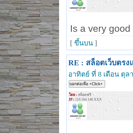
Is a very good
[
ขึ้นบน
]
RE : สล็อตเว็บตรง
อาทิตย์ ที่ 8 เดือน ต
โดย :
สล็อตฟรี
IP :
110.164.140.XXX