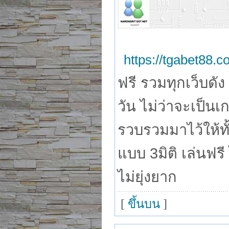
https://tgabet88.c
ฟรี รวมทุกเว็บดั
วัน ไม่ว่าจะเป็น
รวบรวมมาไว้ให้ทั้
แบบ 3มิติ เล่นฟร
ไม่ยุ่งยาก
[
ขึ้นบน
]