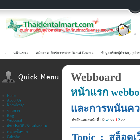
หน้าแรก
สม้ครสมาชิกรับวารสาร Dental Derect
ข้อมูลบริษัทผู้ค้าวัสดุ-อ
Webboard
หน้าแรก webb
Home
About Us
Knowledge
และการพนันควบค
ข่าวสาร
Blog
กำลังแสดงหน้าที่
1/2
->
<<
1
2
>>
Webboard
ฝากประวัติ / รับสมัครงาน
ตลาดซื้อขาย
Topic : สล็อตเ
Calendar