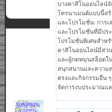
บางคาสิโนออนไลน์จัด
โทรนาเมนต์แบบนี้สร
และโปรโมชั่น: การเล
และโปรโมชั่นที่มีปร
โปรโมชั่นพิเศษสำหรับ
คาสิโนออนไลน์มีส่วนกา
และผู้กดหมุนสล็อตใน
สนุกสนานและความความ
ตรงและกิจกรรมอื่น ๆ 
จัดการงบประมาณและ