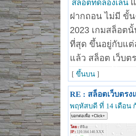
แ
สล็อตทดลองเล่น
ฝากถอน ไม่มี ขั้
2023 เกมสล็อตนั
ที่สุด ขึ้นอยู่กั
แล้ว สล็อต เว็บตรง
[
ขึ้นบน
]
RE : สล็อตเว็บตรง
พฤหัสบดี ที่ 14 เดือน
โดย :
ทีจีเอ
IP :
110.164.140.XXX