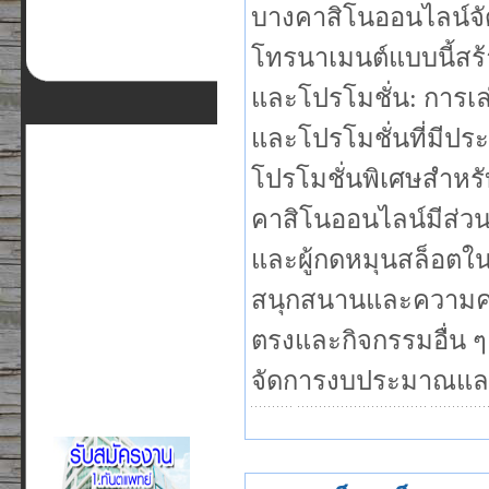
บางคาสิโนออนไลน์จัด
โทรนาเมนต์แบบนี้สร
และโปรโมชั่น: การเล
และโปรโมชั่นที่มีปร
โปรโมชั่นพิเศษสำหรับ
คาสิโนออนไลน์มีส่วนกา
และผู้กดหมุนสล็อตใน
สนุกสนานและความความ
ตรงและกิจกรรมอื่น ๆ 
จัดการงบประมาณและ