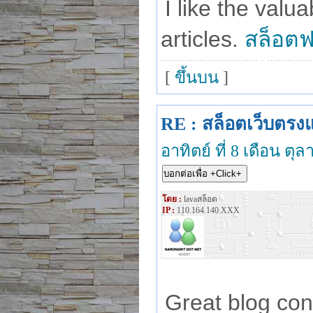
I like the valu
articles.
สล็อตฟ
[
ขึ้นบน
]
RE : สล็อตเว็บตรง
อาทิตย์ ที่ 8 เดือน ต
โดย :
lavaสล็อต
IP :
110.164.140.XXX
Great blog con