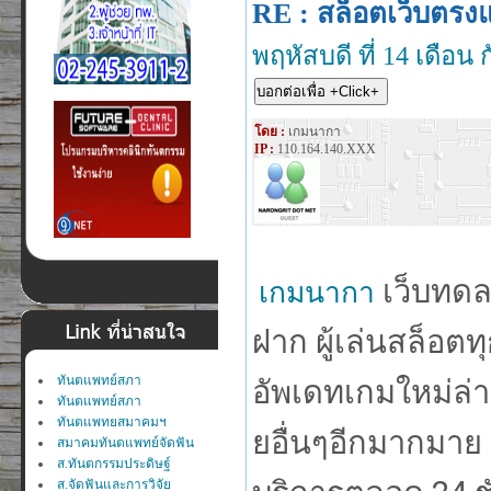
RE : สล็อตเว็บตรง
พฤหัสบดี ที่ 14 เดือน
โดย :
เกมนากา
IP :
110.164.140.XXX
เว็บทดล
เกมนากา
ฝาก ผู้เล่นสล็อ
ทันตแพทย์สภา
อัพเดทเกมใหม่ล่
ทันตแพทย์สภา
ทันตแพทยสมาคมฯ
ยอื่นๆอีกมากมาย ม
สมาคมทันตแพทย์จัดฟัน
ส.ทันตกรรมประดิษฐ์
ส.จัดฟันและการวิจัย