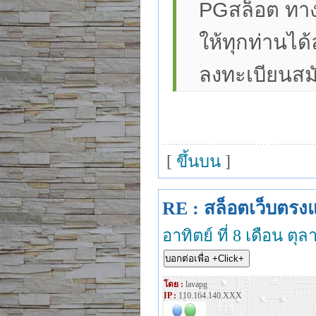
PGสล็อต ทางเ
ให้ทุกท่านได้
ลงทะเบียนสมั
[
ขึ้นบน
]
RE : สล็อตเว็บตรง
อาทิตย์ ที่ 8 เดือน ต
โดย :
lavapg
IP :
110.164.140.XXX