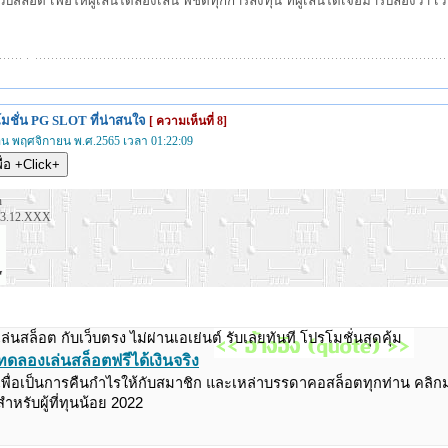
็บสล็อต เพื่อให้ผู้เล่นได้ลองเล่น พิชิตทุกการลงทุน ที่ผู้เล่นได้เจอมารับลองว่า เ
มชั่น PG SLOT ที่น่าสนใจ
[ ความเห็นที่ 8]
เดือน พฤศจิกายน พ.ศ.2565 เวลา 01:22:09
ch
83.12.XXX
เล่นสล็อต กับเว็บตรง ไม่ผ่านเอเย่นต์ รับเลยทันที โปรโมชั่นสุดคุ้ม 
ทดลองเล่นสล็อตฟรีได้เงินจริง
เพื่อเป็นการคืนกำไรให้กับสมาชิก และเหล่าบรรดาคอสล็อตทุกท่าน คลิกม
สำหรับผู้ที่ทุนน้อย 2022 