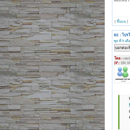
ลองเล่น เว
[
ขึ้นบน
]
RE : โปรโ
พุธ ที่ 9 
โดย :
stit
IP :
180.1