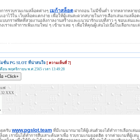
เมก้าสล็อต
ทำการรวบรวมเกมสล็อตต่างๆ 
 ฝากถอน ไม่มีขั้นต่ำ จากหลากหลายปร
มเอาไว้ใน เว็บสล็อตแตกง่าย เพื่อให้ผู้เล่นสะดวกสบายในการเลือกเล่นเกมสล็อต
ูปแบบกราฟฟิคที่สวยงานอลังกาลงานสร้างและแนวน่ารักแบบที่สาว ๆ ชอบเล่นและเร
างเราจะทำการเพิ่มเกมใหม่ ๆ เข้ามาเลย ๆ เพื่อให้คุณผู้เล่นไม่เบื่อในเลือกเกมเล
มชั่น PG SLOT ที่น่าสนใจ
[ ความเห็นที่ 7]
 7 เดือน พฤศจิกายน พ.ศ.2565 เวลา 13:49:28
ฟแฟ
7.32.XXX
www.pgslot.team
ยครับ 
 ที่มีเกมมากมายให้ผู้เล่นตัวยงได้ทำการเลือกเล่น
สล็อต เรานั้นได้ทำการสืบเสาะค้นหาเพื่อ รวบรวมเกมยอดฮิต จากค่ายเกมที่ผู้เล่น ย