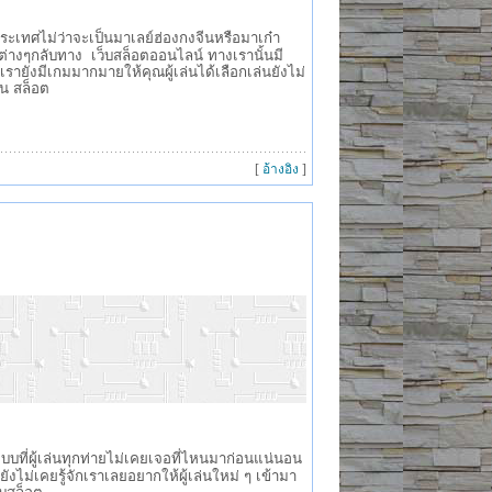
ะเทศไม่ว่าจะเป็นมาเลย์ฮ่องกงจีนหรือมาเก๋า 
ต่างๆกลับทาง  เว็บสล็อตออนไลน์ ทางเรานั้นมี
ายังมีเกมมากมายให้คุณผู้เล่นได้เลือกเล่นยังไม่
่น สล็อต
[
อ้างอิง
]
แบบที่ผู้เล่นทุกท่ายไม่เคยเจอที่ไหนมาก่อนแน่นอน
ังไม่เคยรู้จักเราเลยอยากให้ผู้เล่นใหม่ ๆ เข้ามา