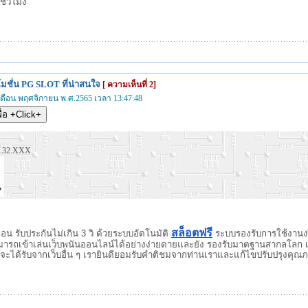
ชั่วโมง
มชั่น PG SLOT ที่น่าสนใจ
[ ความเห็นที่ 2]
 7 เดือน พฤศจิกายน พ.ศ.2565 เวลา 13:47:48
ด
7.32.XXX
สล็อตฟรี
น รับประกันไม่เกิน 3 วิ ด้วยระบบอัตโนมัติ 
 ระบบรองรับการใช้งานง
มารถเข้าเล่นเว็บพนันออนไลน์ได้อย่างง่ายดายและยัง รองรับมาตฐานสากลโลก เพื
ยจะได้รับจากเว็บอื่น ๆ เรายินดียอมรับคำติชมจากท่านเราและแก้ไขปรับปรุงคุณภ