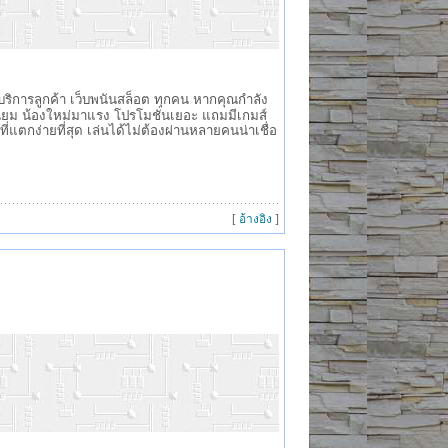
บริการลูกค้า เว็บพนันสล็อต ทุกคน หากคุณกำลัง
ดนิยม น้องใหม่มาแรง โปรโมชั่นเยอะ แถมมีเกมส์
่แตกง่ายที่สุด เล่นได้ไม่ต้องผ่านหลายคนน่าเชื่อ
[
อ้างอิง
]