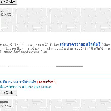
แปผ
7.32.XXX
เล่นบาคาร่าออนไลน์ฟรี
 สมัครสมาชิกใหม่ ฝาก ถอน ตลอด 24 ชั่วโมง 
 มีทีมง
ท่าน ไม่ว่าจะปัญหาการเข้าเล่น การฝาก-ถอนเงิน ด้วยระบบอัตโนมัติ หรือวิธีการเล
มชั่นจัดเต็มทั้งลูกค้าเก่าและใหม่
มชั่น PG SLOT ที่น่าสนใจ
[ ความเห็นที่ 5]
 7 เดือน พฤศจิกายน พ.ศ.2565 เวลา 13:48:56
ไหฟกห
7.32.XXX