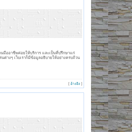
านมืออาชีพค่อยให้บริการ และเป็นที่ปรึกษาแก่
่นต่างๆ เว็บเราก็มีข้อมูลอธิบายให้อย่างครบถ้วน 
[
อ้างอิง
]