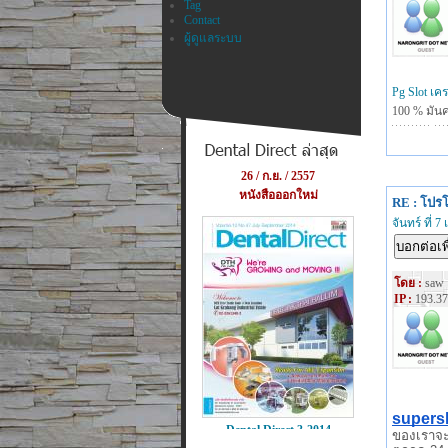
Tag
Contact
ผู้ดูแลระบบ
Pg Slot เค
100 % มัน
RE : โปรโ
จันทร์ ที่
โดย :
saw
IP :
193.3
supers
ของเราจะม