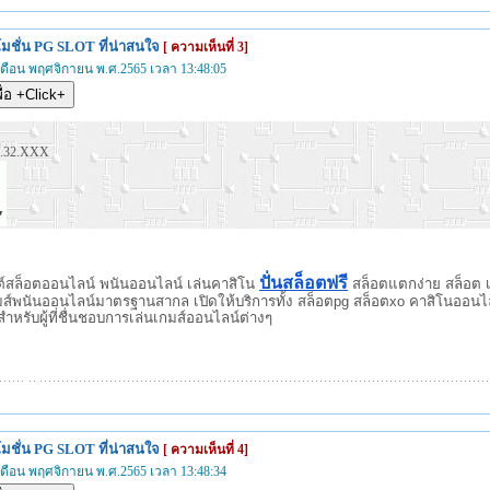
มชั่น PG SLOT ที่น่าสนใจ
[ ความเห็นที่ 3]
 7 เดือน พฤศจิกายน พ.ศ.2565 เวลา 13:48:05
ป
7.32.XXX
ปั่นสล็อตฟรี
ซต์สล็อตออนไลน์ พนันออนไลน์ เล่นคาสิโน 
 สล็อตแตกง่าย สล็อต เ
มส์พนันออนไลน์มาตรฐานสากล เปิดให้บริการทั้ง สล็อตpg สล็อตxo คาสิโนออนไลน
ำหรับผู้ที่ชื่นชอบการเล่นเกมส์ออนไลน์ต่างๆ 
มชั่น PG SLOT ที่น่าสนใจ
[ ความเห็นที่ 4]
 7 เดือน พฤศจิกายน พ.ศ.2565 เวลา 13:48:34