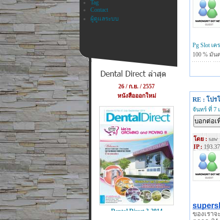
Tag
Contact
ผู้ดูแลระบบ
Pg Slot เค
100 % มัน
RE : โปรโ
จันทร์ ที่
โดย :
saw
IP :
193.3
supers
ของเราจะม