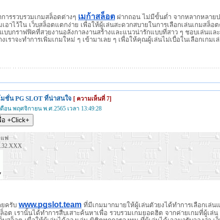
เมก้าสล็อต
ทำการรวบรวมเกมสล็อตต่างๆ 
 ฝากถอน ไม่มีขั้นต่ำ จากหลากหลายปร
มเอาไว้ใน เว็บสล็อตแตกง่าย เพื่อให้ผู้เล่นสะดวกสบายในการเลือกเล่นเกมสล็อต
ูปแบบกราฟฟิคที่สวยงานอลังกาลงานสร้างและแนวน่ารักแบบที่สาว ๆ ชอบเล่นและเร
างเราจะทำการเพิ่มเกมใหม่ ๆ เข้ามาเลย ๆ เพื่อให้คุณผู้เล่นไม่เบื่อในเลือกเกมเล
มชั่น PG SLOT ที่น่าสนใจ
[ ความเห็นที่ 7]
 7 เดือน พฤศจิกายน พ.ศ.2565 เวลา 13:49:28
ฟแฟ
7.32.XXX
www.pgslot.team
ยครับ 
 ที่มีเกมมากมายให้ผู้เล่นตัวยงได้ทำการเลือกเล่น
สล็อต เรานั้นได้ทำการสืบเสาะค้นหาเพื่อ รวบรวมเกมยอดฮิต จากค่ายเกมที่ผู้เล่น ย