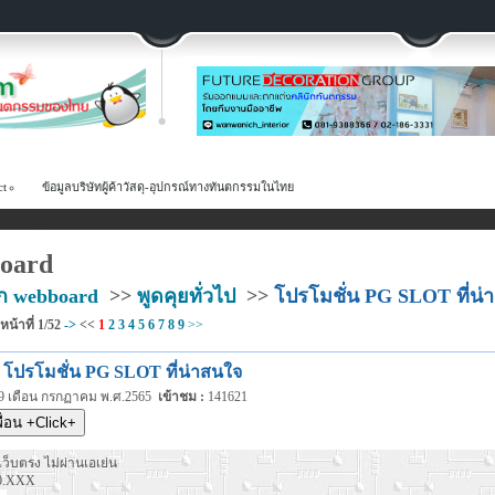
ct
ข้อมูลบริษัทผู้ค้าวัสดุ-อุปกรณ์ทางทันตกรรมในไทย
oard
ก webboard
>>
พูดคุยทั่วไป
>>
โปรโมชั่น PG SLOT ที่น่
หน้าที่
1/52
->
<<
1
2
3
4
5
6
7
8
9
>>
 โปรโมชั่น PG SLOT ที่น่าสนใจ
 19 เดือน กรกฏาคม พ.ศ.2565
เข้าชม
:
141621
เว็บตรง ไม่ผ่านเอเย่น
60.XXX