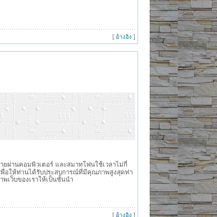
[
อ้างอิง
]
่ายผ่านคอมพิวเตอร์ และสมาทโฟนใช้เวลาไม่กี่
่อให้ท่านได้รับประสบการณ์ที่มีคุณภาพสูงสุดท่า
าพเว็บของเราให้เป็นชั้นนำ
[
อ้างอิง
]