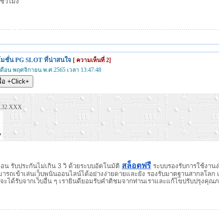
ชั่วโมง
มชั่น PG SLOT ที่น่าสนใจ
[ ความเห็นที่ 2]
 7 เดือน พฤศจิกายน พ.ศ.2565 เวลา 13:47:48
ด
7.32.XXX
สล็อตฟรี
น รับประกันไม่เกิน 3 วิ ด้วยระบบอัตโนมัติ 
 ระบบรองรับการใช้งานง
มารถเข้าเล่นเว็บพนันออนไลน์ได้อย่างง่ายดายและยัง รองรับมาตฐานสากลโลก เพื
ยจะได้รับจากเว็บอื่น ๆ เรายินดียอมรับคำติชมจากท่านเราและแก้ไขปรับปรุงคุณภ