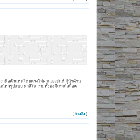
ราคือตัวแทนโดยตรงไม่ผ่านเอเย่นต์ ผู้นำด้าน
์ทุกรูปแบบ คาสิโน รวมทั้งยังมีเกมส์สล็อต
[
อ้างอิง
]