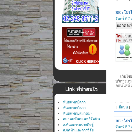
RE : โปรโ
จันทร์ ที่
โดย :
ปป
IP :
193.3
    เว็บไ
บริการเก
ออนไลน์ ส
ทันตแพทย์สภา
[
ขึ้นบน
]
ทันตแพทย์สภา
ทันตแพทยสมาคมฯ
สมาคมทันตแพทย์จัดฟัน
RE : โปรโ
ส.ทันตกรรมประดิษฐ์
จันทร์ ที่
ส.จัดฟันและการวิจัย