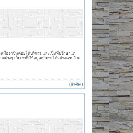
านมืออาชีพค่อยให้บริการ และเป็นที่ปรึกษาแก่
่นต่างๆ เว็บเราก็มีข้อมูลอธิบายให้อย่างครบถ้วน 
[
อ้างอิง
]