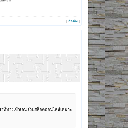
ว็บสล็อต
[
อ้างอิง
]
าที่ทางเข้าเล่น เว็บสล็อตออนไลน์เหมาะ