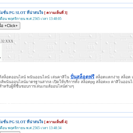
มชั่น PG SLOT ที่น่าสนใจ
[ ความเห็นที่ 3]
 7 เดือน พฤศจิกายน พ.ศ.2565 เวลา 13:48:05
ป
7.32.XXX
ปั่นสล็อตฟรี
ซต์สล็อตออนไลน์ พนันออนไลน์ เล่นคาสิโน 
 สล็อตแตกง่าย สล็อต เ
มส์พนันออนไลน์มาตรฐานสากล เปิดให้บริการทั้ง สล็อตpg สล็อตxo คาสิโนออนไลน
ำหรับผู้ที่ชื่นชอบการเล่นเกมส์ออนไลน์ต่างๆ 
มชั่น PG SLOT ที่น่าสนใจ
[ ความเห็นที่ 4]
 7 เดือน พฤศจิกายน พ.ศ.2565 เวลา 13:48:34