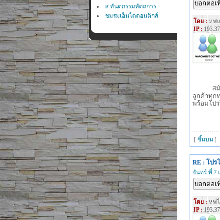
ส.ทันตกรรมหัตถการ
ชมรมเอ็นโดดอนติกส์
โดย :
หฟ
IP :
193.3
         
ลูกค้าทุก
พร้อมโปรโ
[
ขึ้นบน
]
RE : โปรโ
จันทร์ ที่
โดย :
หฟ
IP :
193.3