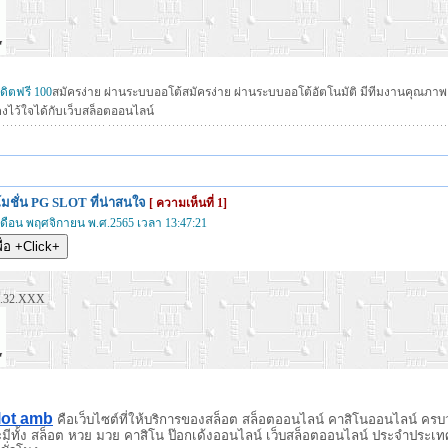
รดิตฟรี 100
สมัครง่าย ผ่านระบบออโต้สมัครง่าย ผ่านระบบออโต้อัตโนมัติ มีทีมงานคุณภาพ 
คงไว้ใจได้กับเว็บสล็อตออนไลน์
มชั่น PG SLOT ที่น่าสนใจ
[ ความเห็นที่ 1]
 7 เดือน พฤศจิกายน พ.ศ.2565 เวลา 13:47:21
7.32.XXX
lot amb
 คือเว็บไซต์ที่ให้บริการของสล็อต สล็อตออนไลน์ คาสิโนออนไลน์ ครบวงจร
ีทั้ง สล็อต หวย มวย คาสิโน ป๊อกเด้งออนไลน์ เว็บสล็อตออนไลน์ ประจำประเทศไท