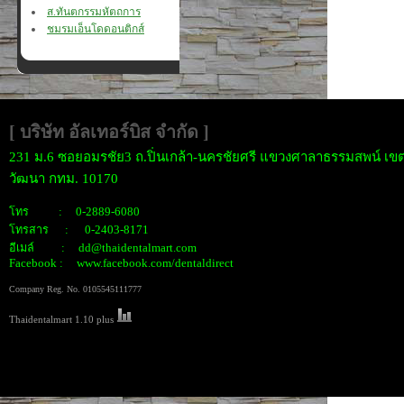
ส.ทันตกรรมหัตถการ
ชมรมเอ็นโดดอนติกส์
[ บริษัท อัลเทอร์บิส จำกั
ด ]
231 ม.6 ซอยอมรชัย3 ถ.ปิ่นเกล้า-นครชัยศรี แขวงศาลาธรรมสพน์ เขต
วัฒนา กทม. 10170
โทร : 0-2889-6080
โทรสาร : 0-2403-8171
อีเมล์ : dd@thaidentalmart.com
Facebook : www.facebook.com/dentaldirect
Company Reg. No. 0105545111777
Thaidentalmart 1.10 plus