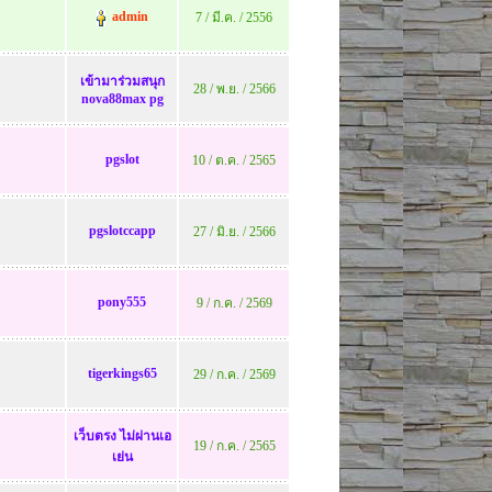
admin
7 / มี.ค. / 2556
เข้ามาร่วมสนุก
28 / พ.ย. / 2566
nova88max pg
pgslot
10 / ต.ค. / 2565
pgslotccapp
27 / มิ.ย. / 2566
pony555
9 / ก.ค. / 2569
tigerkings65
29 / ก.ค. / 2569
เว็บตรง ไม่ผ่านเอ
19 / ก.ค. / 2565
เย่น