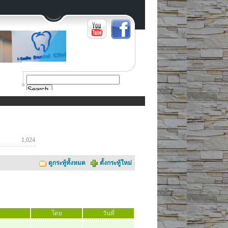
Search
1,024
ดูกระทู้ทั้งหมด
ตั้งกระทู้ใหม่
โดย
วันที่