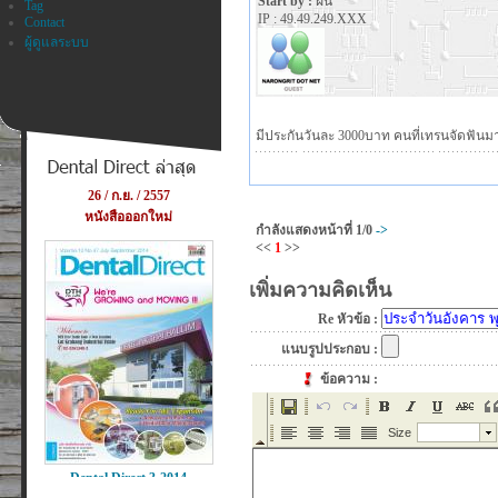
Start by :
ฝน
Tag
IP : 49.49.249.XXX
Contact
ผู้ดูแลระบบ
มีประกันวันละ 3000บาท คนที่เทรนจัดฟันมา
กำลังแสดงหน้าที่
1/0
->
<<
1
>>
เพิ่มความคิดเห็น
Re หัวข้อ :
แนบรูปประกอบ :
ข้อความ :