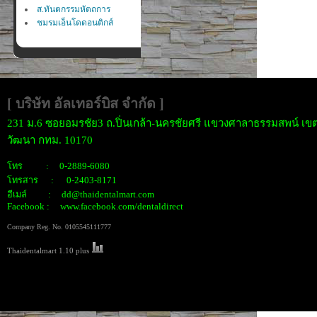
ส.ทันตกรรมหัตถการ
ชมรมเอ็นโดดอนติกส์
[ บริษัท อัลเทอร์บิส จำกั
ด ]
231 ม.6 ซอยอมรชัย3 ถ.ปิ่นเกล้า-นครชัยศรี แขวงศาลาธรรมสพน์ เขต
วัฒนา กทม. 10170
โทร : 0-2889-6080
โทรสาร : 0-2403-8171
อีเมล์ : dd@thaidentalmart.com
Facebook : www.facebook.com/dentaldirect
Company Reg. No. 0105545111777
Thaidentalmart 1.10 plus