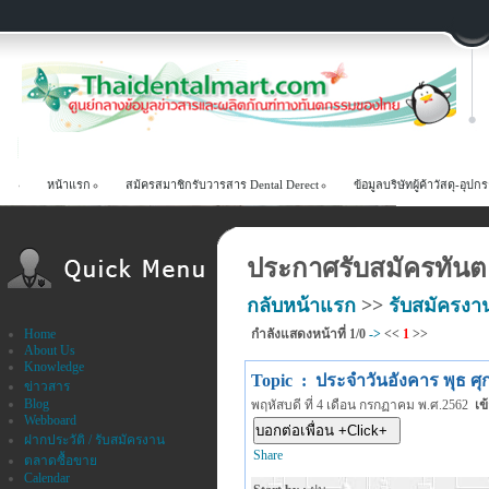
หน้าแรก
สม้ครสมาชิกรับวารสาร Dental Derect
ข้อมูลบริษัทผู้ค้าวัสดุ-อ
ประกาศรับสมัครทันตแ
กลับหน้าแรก
>>
รับสมัครงา
Home
กำลังแสดงหน้าที่
1/0
->
<<
1
>>
About Us
Knowledge
Topic : ประจำวันอังคาร พุธ ศุก
ข่าวสาร
Blog
พฤหัสบดี ที่ 4 เดือน กรกฏาคม พ.ศ.2562
เข
Webboard
ฝากประวัติ / รับสมัครงาน
Share
ตลาดซื้อขาย
Calendar