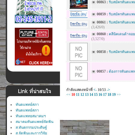
00863 :
รับสมัครทันตแพ
00859 :
รับสมัครทันตแพท
00861 :
รับสมัครทันตแพทย
(3,426/0)
00860 :
คลีนิคเดนต้าจอย
(3,527/0)
00858 :
รับสมัครทันตแพท
00857 :
ต้องการทันตแพทย์
กำลังแสดงหน้าที่
<-
10/53
->
<<
10
11
12
13
14
15
16
17
18
19
>>
ทันตแพทย์สภา
ทันตแพทย์สภา
ทันตแพทยสมาคมฯ
สมาคมทันตแพทย์จัดฟัน
ส.ทันตกรรมประดิษฐ์
ส.จัดฟันและการวิจัย