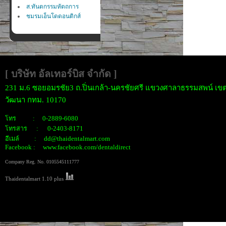
ส.ทันตกรรมหัตถการ
ชมรมเอ็นโดดอนติกส์
[ บริษัท อัลเทอร์บิส จำกั
ด ]
231 ม.6 ซอยอมรชัย3 ถ.ปิ่นเกล้า-นครชัยศรี แขวงศาลาธรรมสพน์ เขต
วัฒนา กทม. 10170
โทร : 0-2889-6080
โทรสาร : 0-2403-8171
อีเมล์ : dd@thaidentalmart.com
Facebook : www.facebook.com/dentaldirect
Company Reg. No. 0105545111777
Thaidentalmart 1.10 plus