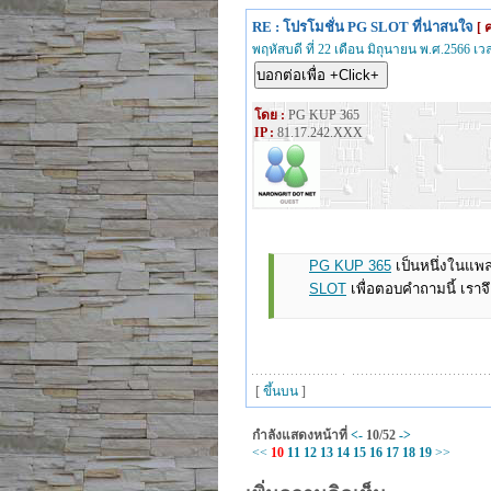
RE : โปรโมชั่น PG SLOT ที่น่าสนใจ
[ 
พฤหัสบดี ที่ 22 เดือน มิถุนายน พ.ศ.2566 เว
โดย :
PG KUP 365
IP :
81.17.242.XXX
PG KUP 365
 เป็นหนึ่งในแพ
SLOT
 เพื่อตอบคำถามนี้ เรา
[
ขึ้นบน
]
กำลังแสดงหน้าที่
<-
10/52
->
<<
10
11
12
13
14
15
16
17
18
19
>>