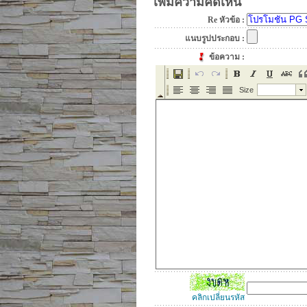
เพิ่มความคิดเห็น
Re หัวข้อ :
แนบรูปประกอบ :
ข้อความ :
คลิกเปลี่ยนรหัส