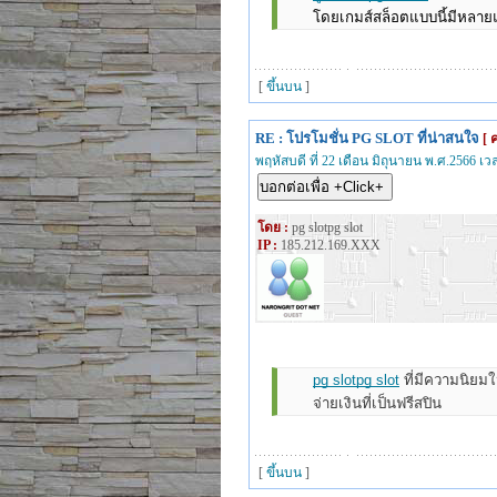
โดยเกมส์สล็อตแบบนี้มีหลา
[
ขึ้นบน
]
RE : โปรโมชั่น PG SLOT ที่น่าสนใจ
[ 
พฤหัสบดี ที่ 22 เดือน มิถุนายน พ.ศ.2566 เว
โดย :
pg slotpg slot
IP :
185.212.169.XXX
pg slotpg slot
ที่มีความนิยมใ
จ่ายเงินที่เป็นฟรีสปิน
[
ขึ้นบน
]