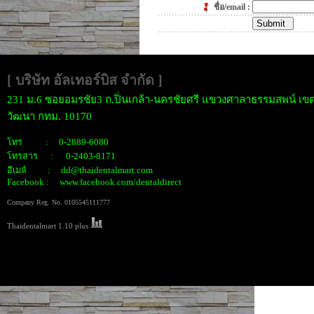
ชื่อ/email :
[ บริษัท อัลเทอร์บิส จำกั
ด ]
231 ม.6 ซอยอมรชัย3 ถ.ปิ่นเกล้า-นครชัยศรี แขวงศาลาธรรมสพน์ เขต
วัฒนา กทม. 10170
โทร : 0-2889-6080
โทรสาร : 0-2403-8171
อีเมล์ : dd@thaidentalmart.com
Facebook : www.facebook.com/dentaldirect
Company Reg. No. 0105545111777
Thaidentalmart 1.10 plus