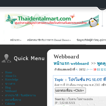
หน้าแรก
สม้ครสมาชิกรับวารสาร Dental Derect
ข้อมูลบริษัทผู้ค้าวัสดุ-อ
Webboard
หน้าแรก webboard
>>
พูดคุ
กำลังแสดงหน้าที่
<-
10/52
->
<<
10
11
12
1
Home
About Us
Topic : โปรโมชั่น PG SLOT ที
Knowledge
ข่าวสาร
อังคาร ที่ 19 เดือน กรกฏาคม พ.ศ.2565
เข้
Blog
Webboard
ฝากประวัติ / รับสมัครงาน
Start by :
เว็บตรง ไม่ผ่านเอเย่น
ตลาดซื้อขาย
IP : 5.62.60.XXX
Calendar