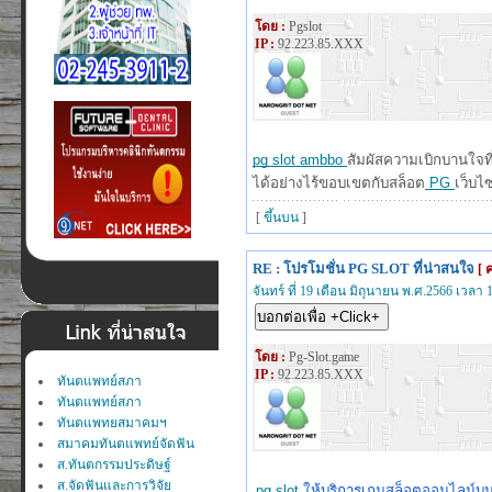
โดย :
Pgslot
IP :
92.223.85.XXX
pg slot ambbo
สัมผัสความเบิกบานใจที่
ได้อย่างไร้ขอบเขตกับสล็อต
PG
เว็บไซ
[
ขึ้นบน
]
RE : โปรโมชั่น PG SLOT ที่น่าสนใจ
[ 
จันทร์ ที่ 19 เดือน มิถุนายน พ.ศ.2566 เวลา 
โดย :
Pg-Slot.game
IP :
92.223.85.XXX
ทันตแพทย์สภา
ทันตแพทย์สภา
ทันตแพทยสมาคมฯ
สมาคมทันตแพทย์จัดฟัน
ส.ทันตกรรมประดิษฐ์
ส.จัดฟันและการวิจัย
pg slot
ให้บริการเกมสล็อตออนไลน์บนโท