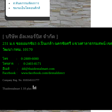
ส.ทันตกรรมหัตถการ
ชมรมเอ็นโดดอนติกส์
[ บริษัท อัลเทอร์บิส จำกั
ด ]
231 ม.6 ซอยอมรชัย3 ถ.ปิ่นเกล้า-นครชัยศรี แขวงศาลาธรรมสพน์ เขต
วัฒนา กทม. 10170
โทร : 0-2889-6080
โทรสาร : 0-2403-8171
อีเมล์ : dd@thaidentalmart.com
Facebook : www.facebook.com/dentaldirect
Company Reg. No. 0105545111777
Thaidentalmart 1.10 plus