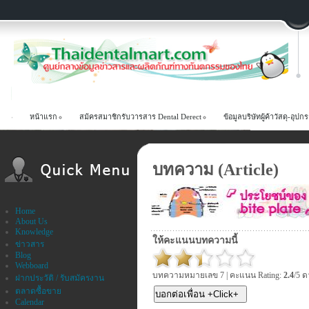
หน้าแรก
สม้ครสมาชิกรับวารสาร Dental Derect
ข้อมูลบริษัทผู้ค้าวัสดุ-อ
บทความ (Article)
Home
About Us
Knowledge
ให้คะแนนบทความนี้
ข่าวสาร
Blog
Webboard
บทความหมายเลข 7 | คะแนน Rating:
2.4
/5 
ฝากประวัติ / รับสมัครงาน
ตลาดซื้อขาย
Calendar