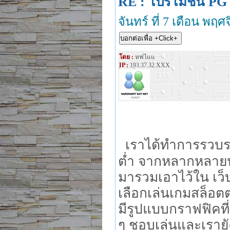
RE : โปรโมชั่น PG
จันทร์ ที่ 7 เดือน พฤ
โดย :
หฟไแแ
IP :
193.37.32.XXX
  เราได้ทำการรวบ
ต่ำ จากหลากหลายปร
มารวมเอาไว้ใน เว็
เลือกเล่นเกมสล็อตต
มีรูปแบบกราฟฟิคที
ๆ ชอบเล่นและเรายัง