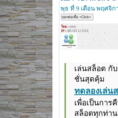
พุธ ที่ 9 เดือน พฤศจิ
โดย :
stitch
IP :
180.183.12.XXX
เล่นสล็อต กับ
ชั่นสุดคุ้ม 
ทดลองเล่นสล
เพื่อเป็นกา
สล็อตทุกท่าน