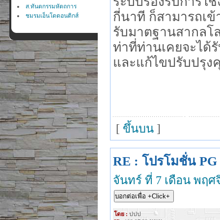
ระบบรองรับการใช้
ส.ทันตกรรมหัตถการ
กี่นาที ก็สามารถเข
ชมรมเอ็นโดดอนติกส์
รับมาตฐานสากลโลก 
ท่าที่ท่านเคยจะได้
และแก้ไขปรับปรุงค
[
ขึ้นบน
]
RE : โปรโมชั่น PG
จันทร์ ที่ 7 เดือน พฤ
โดย :
ปปป