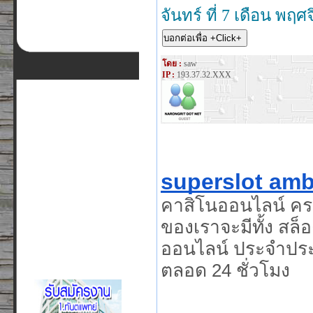
จันทร์ ที่ 7 เดือน พฤ
โดย :
saw
IP :
193.37.32.XXX
superslot am
คาสิโนออนไลน์ ครบวง
ของเราจะมีทั้ง สล็
ออนไลน์ ประจำประเท
ตลอด 24 ชั่วโมง