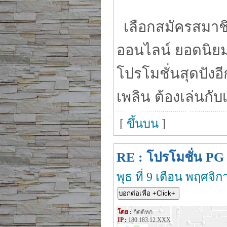
 เลือกสมัครสมาชิ
ออนไลน์ ยอดนิยม
โปรโมชั่นสุดปังอ
เพลิน ต้องเล่นกับ
[
ขึ้นบน
]
RE : โปรโมชั่น PG
พุธ ที่ 9 เดือน พฤศจิ
โดย :
กิตติหก
IP :
180.183.12.XXX