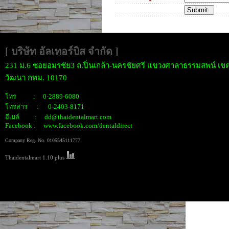
[ บริษัท อัลเทอร์บิส จำกั
ด ]
231 ม.6 ซอยอมรชัย3 ถ.ปิ่นเกล้า-นครชัยศรี แขวงศาลาธรรมสพน์ เขต
วัฒนา กทม. 10170
โทร : 0-2889-6080
โทรสาร : 0-2403-8171
อีเมล์ : dd@thaidentalmart.com
Facebook : www.facebook.com/dentaldirect
Company Reg. No. 0105545111777
Thaidentalmart 1.10 plus