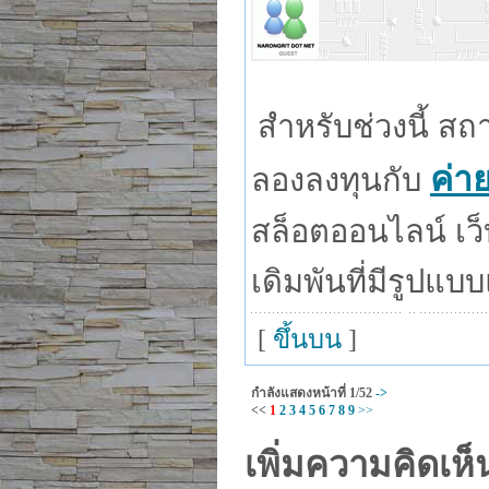
สำหรับช่วงนี้ 
ค่า
ลองลงทุนกับ 
สล็อตออนไลน์ เว
เดิมพันที่มีรูปแบ
[
ขึ้นบน
]
กำลังแสดงหน้าที่
1/52
->
<<
1
2
3
4
5
6
7
8
9
>>
เพิ่มความคิดเห็