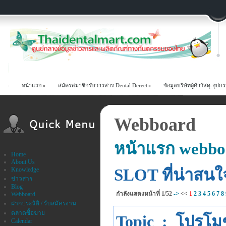
หน้าแรก
สม้ครสมาชิกรับวารสาร Dental Derect
ข้อมูลบริษัทผู้ค้าวัสดุ-อ
Webboard
หน้าแรก webb
Home
About Us
Knowledge
SLOT ที่น่าสนใ
ข่าวสาร
Blog
กำลังแสดงหน้าที่
1/52
->
<<
1
2
3
4
5
6
7
8
Webboard
ฝากประวัติ / รับสมัครงาน
ตลาดซื้อขาย
Topic : โปรโมช
Calendar