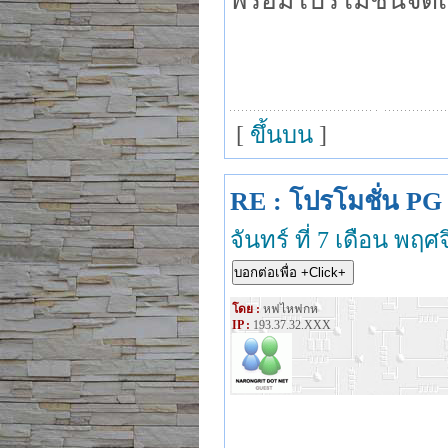
พร้อมโปรโมชั่นจัดเต
[
ขึ้นบน
]
RE : โปรโมชั่น PG
จันทร์ ที่ 7 เดือน พฤ
โดย :
หฟไหฟกห
IP :
193.37.32.XXX