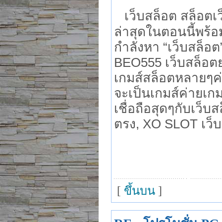
   เว็บสล็อต สล็อตเว
ล่าสุดในตอนนี้พร้
กำลังหา “เว็บสล็อต
BEO555 เว็บสล็อต
เกมส์สล็อตหลายๆค่า
จะเป็นเกมส์ค่ายเกม
เชื่อถือสุดๆกับเว็
ตรง, XO SLOT เว็
[
ขึ้นบน
]