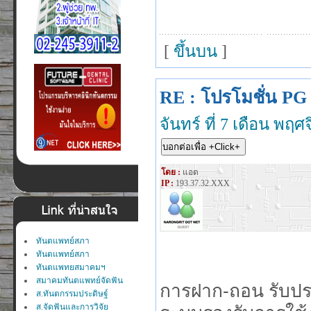
[
ขึ้นบน
]
RE : โปรโมชั่น PG
จันทร์ ที่ 7 เดือน พฤ
โดย :
แอด
IP :
193.37.32.XXX
ทันตแพทย์สภา
ทันตแพทย์สภา
ทันตแพทยสมาคมฯ
สมาคมทันตแพทย์จัดฟัน
การฝาก-ถอน รับประก
ส.ทันตกรรมประดิษฐ์
ส.จัดฟันและการวิจัย