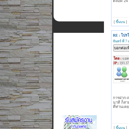
ตลอด 24 
[
ขึ้นบน
]
RE : โปรโ
จันทร์ ที่
โดย :
แอ
IP :
193.3
การฝาก-ถอ
นาที ก็สา
ที่ท่านเค
[
ขึ้นบน
]