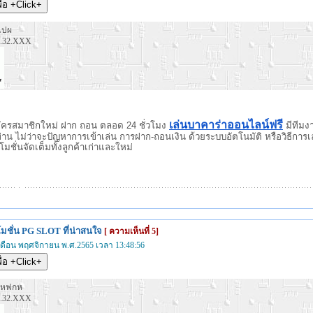
แปผ
7.32.XXX
เล่นบาคาร่าออนไลน์ฟรี
 สมัครสมาชิกใหม่ ฝาก ถอน ตลอด 24 ชั่วโมง 
 มีทีมง
ท่าน ไม่ว่าจะปัญหาการเข้าเล่น การฝาก-ถอนเงิน ด้วยระบบอัตโนมัติ หรือวิธีการเล
มชั่นจัดเต็มทั้งลูกค้าเก่าและใหม่
มชั่น PG SLOT ที่น่าสนใจ
[ ความเห็นที่ 5]
 7 เดือน พฤศจิกายน พ.ศ.2565 เวลา 13:48:56
ไหฟกห
7.32.XXX