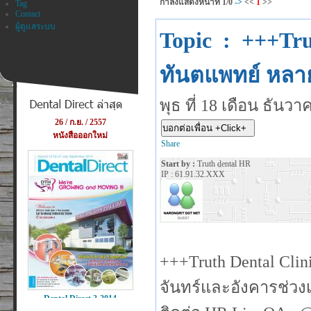
กำลังแสดงหน้าที่
1/0
->
<<
1
>>
Tag
Contact
ผู้ดูแลระบบ
Topic : +++Tru
ทันตแพทย์ หลา
พุธ ที่ 18 เดือน ธัน
Share
Start by :
Truth dental HR
IP : 61.91.32.XXX
+++Truth Dental Clin
จันทร์และอังคารช่วงเย