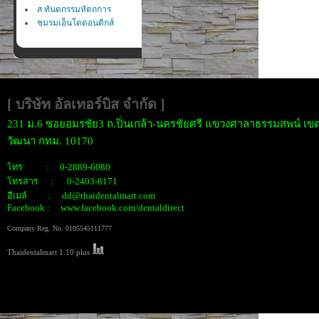
ส.ทันตกรรมหัตถการ
ชมรมเอ็นโดดอนติกส์
[ บริษัท อัลเทอร์บิส จำกั
ด ]
231 ม.6 ซอยอมรชัย3 ถ.ปิ่นเกล้า-นครชัยศรี แขวงศาลาธรรมสพน์ เขต
วัฒนา กทม. 10170
โทร : 0-2889-6080
โทรสาร : 0-2403-8171
อีเมล์ : dd@thaidentalmart.com
Facebook : www.facebook.com/dentaldirect
Company Reg. No. 0105545111777
Thaidentalmart 1.10 plus