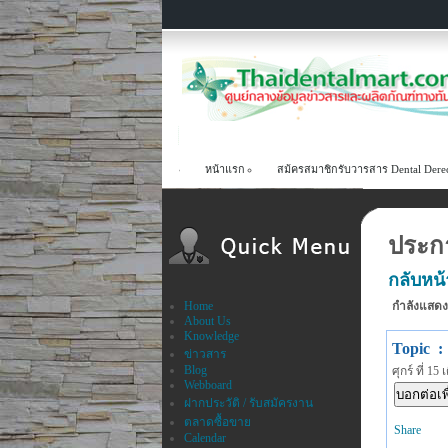
หน้าแรก
สม้ครสมาชิกรับวารสาร Dental Dere
ประกา
กลับหน
Home
กำลังแสดง
About Us
Knowledge
Topic :
ข่าวสาร
Blog
ศุกร์ ที่ 
Webboard
ฝากประวัติ / รับสมัครงาน
ตลาดซื้อขาย
Share
Calendar