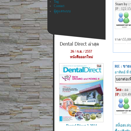
Tag
Start by :
Contact
IP : 122.
ผู้ดูแลระบบ
ราคา55,000
RE : ขายอ
อาทิตย์ ที
โดย :
ออ
IP :
110.4
สล็อตเล่