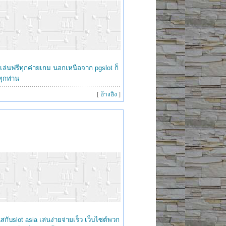
้เล่นฟรีทุกค่ายเกม นอกเหนือจาก pgslot ก็
ทุกท่าน
[
อ้างอิง
]
บslot asia เล่นง่ายจ่ายเร็ว เว็บไซต์พวก