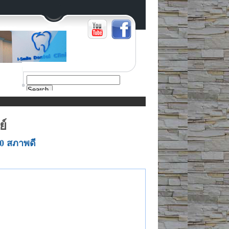
Search
ย์
00 สภาพดี