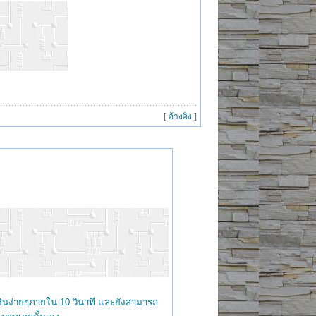
[
อ้างอิง
]
มเงินง่ายๆภายใน 10 วินาที และยังสามารถ