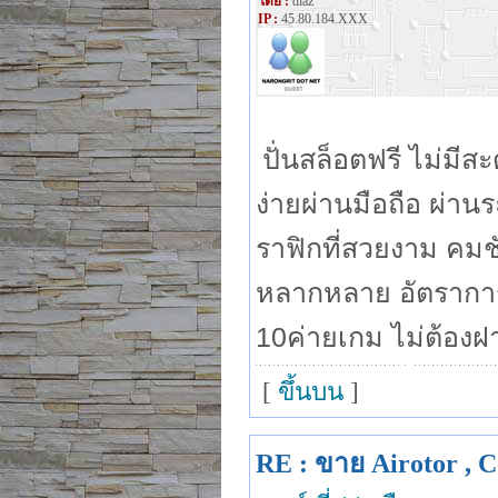
โดย :
diaz
IP :
45.80.184.XXX
ปั่นสล็อตฟรี ไม่มีส
ง่ายผ่านมือถือ ผ่าน
ราฟิกที่สวยงาม คมช
หลากหลาย อัตราการ
10ค่ายเกม ไม่ต้องฝ
[
ขึ้นบน
]
RE : ขาย Airotor , C