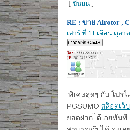
[
ขึ้นบน
]
RE : ขาย Airotor , C
เสาร์ ที่ 11 เดือน ตุล
โดย :
สล็อตเว็บตรง 100
IP :
202.93.13.XXX
พิเศษสุดๆ กับ โปร
PGSUMO
สล็อตเว็
ยอดฝากได้เลยทันที 
สามารถรับได้เองเลยท