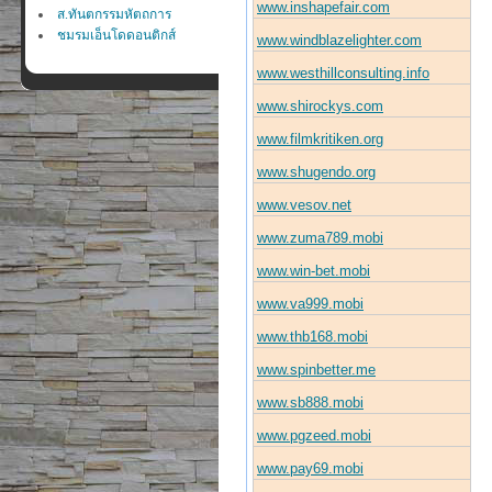
www.inshapefair.com
ส.ทันตกรรมหัตถการ
ชมรมเอ็นโดดอนติกส์
www.windblazelighter.com
www.westhillconsulting.info
www.shirockys.com
www.filmkritiken.org
www.shugendo.org
www.vesov.net
www.zuma789.mobi
www.win-bet.mobi
www.va999.mobi
www.thb168.mobi
www.spinbetter.me
www.sb888.mobi
www.pgzeed.mobi
www.pay69.mobi