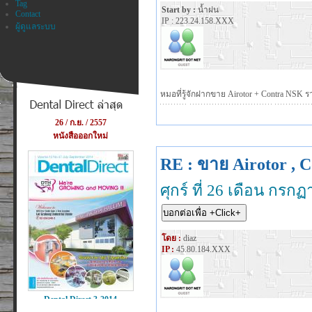
Tag
Start by :
น้ำฝน
Contact
IP : 223.24.158.XXX
ผู้ดูแลระบบ
หมอที่รู้จักฝากขาย Airotor + Contra NSK 
RE : ขาย Airotor , C
ศุกร์ ที่ 26 เดือน กร
โดย :
diaz
IP :
45.80.184.XXX