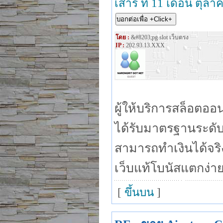
เสาร์ ที่ 11 เดือน ตุล
โดย :
&#8203;pg slot เว็บตรง
IP :
202.93.13.XXX
ผู้ให้บริการสล็อตอ
ได้รับมาตรฐานระดับ
สามารถทำเงินได้จริง
เว็บแท้โบนัสแตกง่าย
[
ขึ้นบน
]