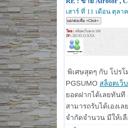
RE : ขาย Airotor , C
เสาร์ ที่ 11 เดือน ตุล
โดย :
สล็อตเว็บตรง 100
IP :
202.93.13.XXX
พิเศษสุดๆ กับ โปร
PGSUMO
สล็อตเว็
ยอดฝากได้เลยทันที 
สามารถรับได้เองเลยท
จำกัดจำนวน มีให้เลื