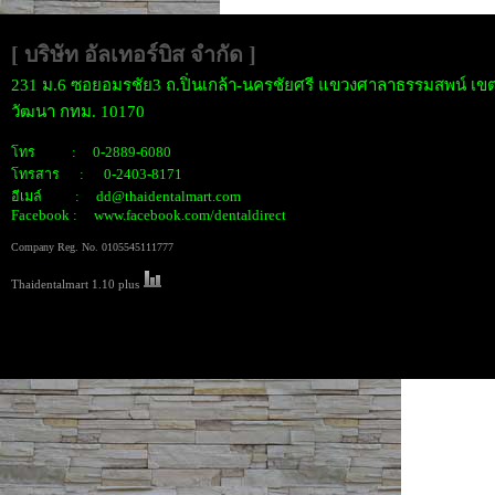
[ บริษัท อัลเทอร์บิส จำกั
ด ]
231 ม.6 ซอยอมรชัย3 ถ.ปิ่นเกล้า-นครชัยศรี แขวงศาลาธรรมสพน์ เขต
วัฒนา กทม. 10170
โทร : 0-2889-6080
โทรสาร : 0-2403-8171
อีเมล์ : dd@thaidentalmart.com
Facebook : www.facebook.com/dentaldirect
Company Reg. No. 0105545111777
Thaidentalmart 1.10 plus