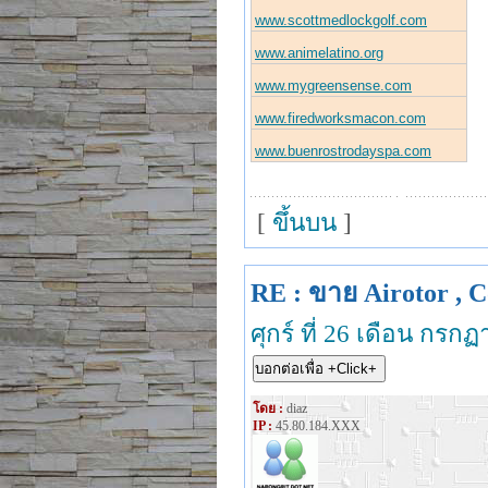
www.scottmedlockgolf.com
www.animelatino.org
www.mygreensense.com
www.firedworksmacon.com
www.buenrostrodayspa.com
[
ขึ้นบน
]
RE : ขาย Airotor , C
ศุกร์ ที่ 26 เดือน กร
โดย :
diaz
IP :
45.80.184.XXX