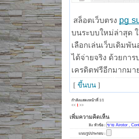
pg s
สล็อตเว็บตรง
บนระบบใหม่ล่าสุด ใช
เลือกเล่นเว็บเดิมพั
ได้จ่ายจริง ด้วยการบ
เครดิตฟรีอีกมากมายท
[
ขึ้นบน
]
กำลังแสดงหน้าที่
1/1
<<
1
>>
เพิ่มความคิดเห็น
Re หัวข้อ :
แนบรูปประกอบ :