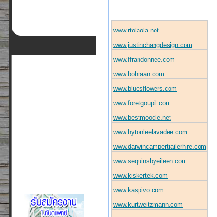
www.rtelaola.net
www.justinchangdesign.com
www.ffrandonnee.com
www.bohraan.com
www.bluesflowers.com
www.foretgoupil.com
www.bestmoodle.net
www.hytonleelavadee.com
www.darwincampertrailerhire.com
www.sequinsbyeileen.com
www.kiskertek.com
www.kaspivo.com
www.kurtweitzmann.com