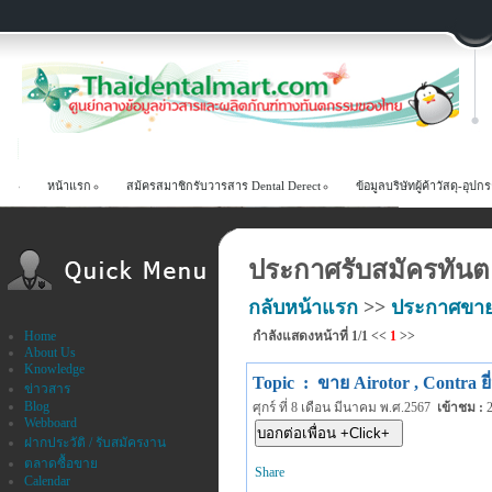
หน้าแรก
สม้ครสมาชิกรับวารสาร Dental Derect
ข้อมูลบริษัทผู้ค้าวัสดุ-อ
ประกาศรับสมัครทันตแ
กลับหน้าแรก
>>
ประกาศขา
Home
กำลังแสดงหน้าที่
1/1
<<
1
>>
About Us
Knowledge
Topic : ขาย Airotor , Contra ย
ข่าวสาร
Blog
ศุกร์ ที่ 8 เดือน มีนาคม พ.ศ.2567
เข้าชม
:
2
Webboard
ฝากประวัติ / รับสมัครงาน
ตลาดซื้อขาย
Share
Calendar