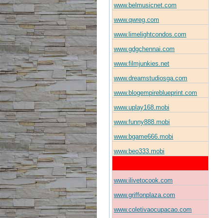
www.belmusicnet.com
www.qwreg.com
www.limelightcondos.com
www.gdgchennai.com
www.filmjunkies.net
www.dreamstudiosga.com
www.blogempireblueprint.com
www.uplay168.mobi
www.funny888.mobi
www.bgame666.mobi
www.beo333.mobi
www.ilivetocook.com
www.griffonplaza.com
www.coletivaocupacao.com