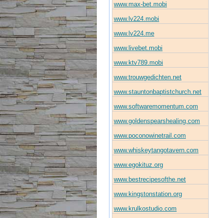
www.max-bet.mobi
www.lv224.mobi
www.lv224.me
www.livebet.mobi
www.ktv789.mobi
www.trouwgedichten.net
www.stauntonbaptistchurch.net
www.softwaremomentum.com
www.goldenspearshealing.com
www.poconowinetrail.com
www.whiskeytangotavern.com
www.egokituz.org
www.bestrecipesofthe.net
www.kingstonstation.org
www.krulkostudio.com