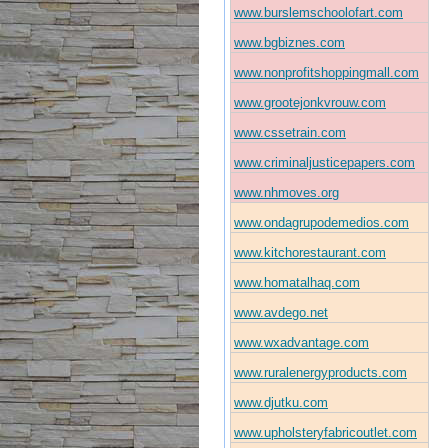
www.burslemschoolofart.com
www.bgbiznes.com
www.nonprofitshoppingmall.com
www.grootejonkvrouw.com
www.cssetrain.com
www.criminaljusticepapers.com
www.nhmoves.org
www.ondagrupodemedios.com
www.kitchorestaurant.com
www.homatalhaq.com
www.avdego.net
www.wxadvantage.com
www.ruralenergyproducts.com
www.djutku.com
www.upholsteryfabricoutlet.com