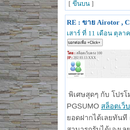
[
ขึ้นบน
]
RE : ขาย Airotor , C
เสาร์ ที่ 11 เดือน ตุล
โดย :
สล็อตเว็บตรง 100
IP :
202.93.13.XXX
พิเศษสุดๆ กับ โปร
PGSUMO
สล็อตเว็
ยอดฝากได้เลยทันที 
สามารถรับได้เองเลยท