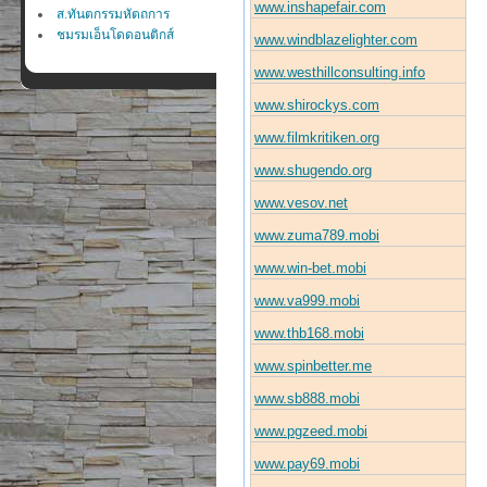
www.inshapefair.com
ส.ทันตกรรมหัตถการ
ชมรมเอ็นโดดอนติกส์
www.windblazelighter.com
www.westhillconsulting.info
www.shirockys.com
www.filmkritiken.org
www.shugendo.org
www.vesov.net
www.zuma789.mobi
www.win-bet.mobi
www.va999.mobi
www.thb168.mobi
www.spinbetter.me
www.sb888.mobi
www.pgzeed.mobi
www.pay69.mobi