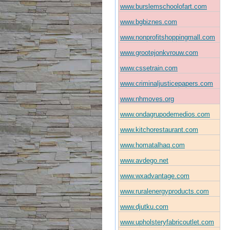
www.burslemschoolofart.com
www.bgbiznes.com
www.nonprofitshoppingmall.com
www.grootejonkvrouw.com
www.cssetrain.com
www.criminaljusticepapers.com
www.nhmoves.org
www.ondagrupodemedios.com
www.kitchorestaurant.com
www.homatalhaq.com
www.avdego.net
www.wxadvantage.com
www.ruralenergyproducts.com
www.djutku.com
www.upholsteryfabricoutlet.com