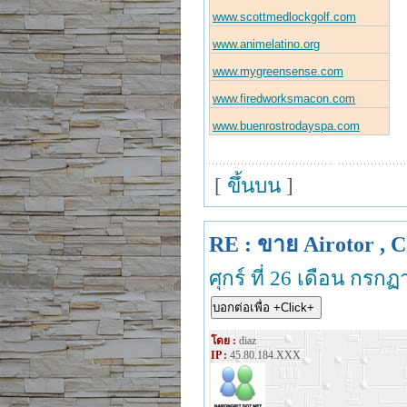
www.scottmedlockgolf.com
www.animelatino.org
www.mygreensense.com
www.firedworksmacon.com
www.buenrostrodayspa.com
[
ขึ้นบน
]
RE : ขาย Airotor , C
ศุกร์ ที่ 26 เดือน กร
โดย :
diaz
IP :
45.80.184.XXX