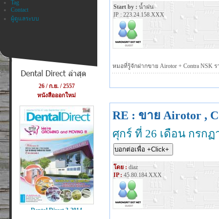
Tag
Start by :
น้ำฝน
Contact
IP : 223.24.158.XXX
ผู้ดูแลระบบ
หมอที่รู้จักฝากขาย Airotor + Contra NSK 
RE : ขาย Airotor , C
ศุกร์ ที่ 26 เดือน กร
โดย :
diaz
IP :
45.80.184.XXX