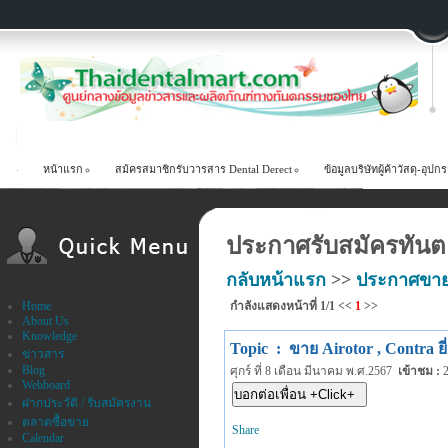
หน้าแรก
สม้ครสมาชิกรับวารสาร Dental Derect
ข้อมูลบริษัทผู้ค้าวัสดุ-อ
ประกาศรับสมัครทันตแ
กลับหน้าแรก
>>
ประกาศขา
Home
กำลังแสดงหน้าที่
1/1
<<
1
>>
About Us
Knowledge
Topic : ขาย Airotor , Contra ย
ข่าวสาร
Blog
ศุกร์ ที่ 8 เดือน มีนาคม พ.ศ.2567
เข้าชม
:
2
Webboard
ฝากประวัติ / รับสมัครงาน
ตลาดซื้อขาย
Share
Calendar