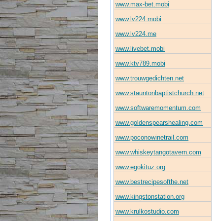
www.max-bet.mobi
www.lv224.mobi
www.lv224.me
www.livebet.mobi
www.ktv789.mobi
www.trouwgedichten.net
www.stauntonbaptistchurch.net
www.softwaremomentum.com
www.goldenspearshealing.com
www.poconowinetrail.com
www.whiskeytangotavern.com
www.egokituz.org
www.bestrecipesofthe.net
www.kingstonstation.org
www.krulkostudio.com