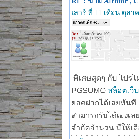
RE : ขาย Airotor , C
เสาร์ ที่ 11 เดือน ตุล
โดย :
สล็อตเว็บตรง 100
IP :
202.93.13.XXX
พิเศษสุดๆ กับ โปร
PGSUMO
สล็อตเว็
ยอดฝากได้เลยทันที 
สามารถรับได้เองเลยท
จำกัดจำนวน มีให้เลื