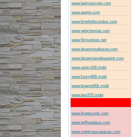
www.belmusicnet.com
www.qwreg.com
www.limelightcondos.com
www.gdgchennai.com
www.filmjunkies.net
www.dreamstudiosga.com
www.blogempireblueprint.com
www.uplay168.mobi
www.funny888.mobi
www.bgame666.mobi
www.beo333.mobi
www.ilivetocook.com
www.griffonplaza.com
www.coletivaocupacao.com