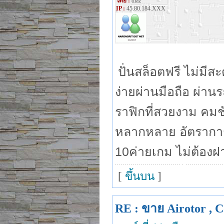
โดย :
diaz
IP :
45.80.184.XXX
ปั่นสล็อตฟรี ไม่มีส
ง่ายผ่านมือถือ ผ่าน
ราฟิกที่สวยงาม คมช
หลากหลาย อัตราการ
10ค่ายเกม ไม่ต้องฝ
[
ขึ้นบน
]
RE : ขาย Airotor , C