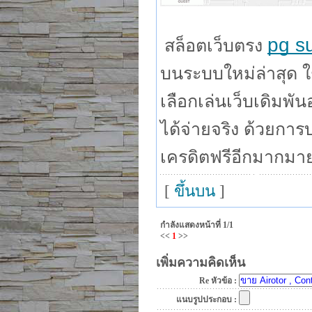
pg s
สล็อตเว็บตรง
บนระบบใหม่ล่าสุด ใช
เลือกเล่นเว็บเดิมพั
ได้จ่ายจริง ด้วยการบ
เครดิตฟรีอีกมากมายท
[
ขึ้นบน
]
กำลังแสดงหน้าที่
1/1
<<
1
>>
เพิ่มความคิดเห็น
Re หัวข้อ :
แนบรูปประกอบ :