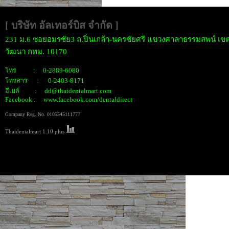
[ บริษัท อัลเทอร์บิส จำกั
ด ]
231 ม.6 ซอยอมรชัย3 ถ.ปิ่นเกล้า-นครชัยศรี แขวงศาลาธรรมสพน์ เขต
วัฒนา กทม. 10170
โทร : 0-2889-6080
โทรสาร : 0-2403-8171
อีเมล์ : dd@thaidentalmart.com
Facebook : www.facebook.com/dentaldirect
Company Reg. No. 0105545111777
Thaidentalmart 1.10 plus