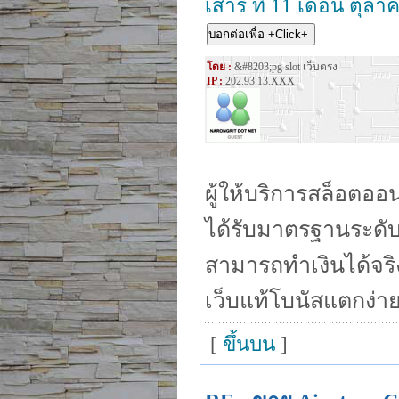
เสาร์ ที่ 11 เดือน ตุล
โดย :
&#8203;pg slot เว็บตรง
IP :
202.93.13.XXX
ผู้ให้บริการสล็อตอ
ได้รับมาตรฐานระดับ
สามารถทำเงินได้จริง
เว็บแท้โบนัสแตกง่าย
[
ขึ้นบน
]