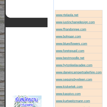
www.rtelaola.net
www.justinchangdesign.com
www.ffrandonnee.com
www.bohraan.com
www.bluesflowers.com
www.foretgoupil.com
www.bestmoodle.net
www.hytonleelavadee.com
www.darwincampertrailerhire.com
www.sequinsbyeileen.com
www.kiskertek.com
www.kaspivo.com
www.kurtweitzmann.com