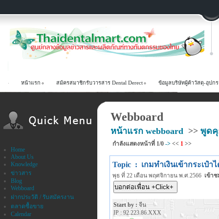
หน้าแรก
สม้ครสมาชิกรับวารสาร Dental Derect
ข้อมูลบริษัทผู้ค้าวัสดุ-อ
Webboard
หน้าแรก webboard
>>
พูดคุ
กำลังแสดงหน้าที่
1/0
->
<<
1
>>
Home
About Us
Topic : เกมทำเงินเข้ากระเป๋าได
Knowledge
ข่าวสาร
พุธ ที่ 22 เดือน พฤศจิกายน พ.ศ.2566
เข้าช
Blog
Webboard
ฝากประวัติ / รับสมัครงาน
Start by :
จีน
ตลาดซื้อขาย
IP : 92.223.86.XXX
Calendar