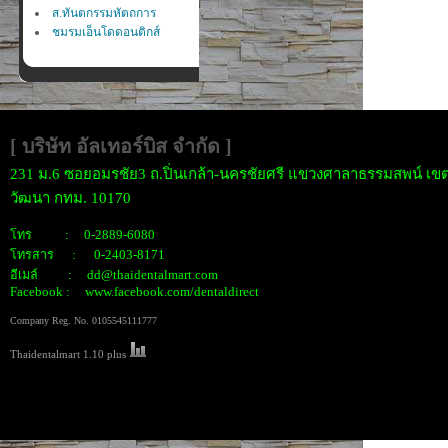
ส.ทันตกรรมหัตถการ
ชมรมเอ็นโดดอนติกส์
[ บริษัท อัลเทอร์บิส จำกั
ด ]
231 ม.6 ซอยอมรชัย3 ถ.ปิ่นเกล้า-นครชัยศรี แขวงศาลาธรรมสพน์ เขต
วัฒนา กทม. 10170
โทร : 0-2889-6080
โทรสาร : 0-2403-8171
อีเมล์ : dd@thaidentalmart.com
Facebook : www.facebook.com/dentaldirect
Company Reg. No. 0105545111777
Thaidentalmart 1.10 plus